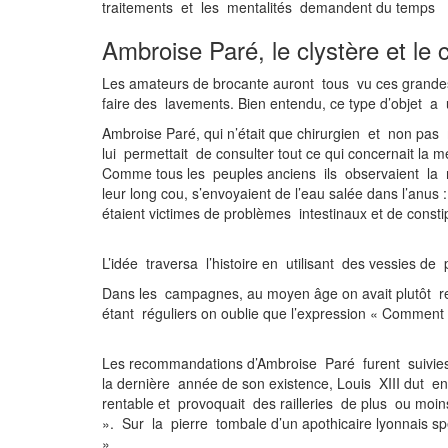
traitements et les mentalités demandent du temps
Ambroise Paré, le clystère et le
Les amateurs de brocante auront tous vu ces grandes s
faire des lavements. Bien entendu, ce type d’objet
Ambroise Paré, qui n’était que chirurgien et non pas m
lui permettait de consulter tout ce qui concernait la
Comme tous les peuples anciens ils observaient la na
leur long cou, s’envoyaient de l’eau salée dans l’anus 
étaient victimes de problèmes intestinaux et de consti
L’idée traversa l’histoire en utili
Dans les campagnes, au moyen âge on avait plutôt rec
étant réguliers on oublie que l’expression « Comment a
Les recommandations d’Ambroise Paré furent suivies d’
la dernière année de son existence, Louis XIII dut e
rentable et provoquait des railleries de plus ou mo
». Sur la pierre tombale d’un apothicaire lyonnais spéci
»