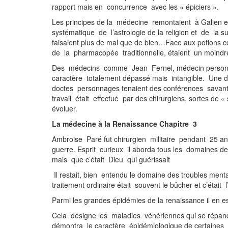
rapport mais en concurrence a
Les principes de la médecine remontaient à Galien et
systématique de l’astrologie de la religion et de la s
faisaient plus de mal que de bien…Face aux potions c
de la pharmacopée traditio
Des médecins comme Jean Fernel, médecin personnel 
caractère totalement dépassé mais intangible. Une de
doctes personnages tenaient des conférences savantes
travail était effectué par des chirurgiens, sortes de
évoluer.
La médecine à la Renaissance Chapitre 3
Ambroise Paré fut chirurgien militaire pendant 25 an
guerre. Esprit curieux il aborda tous les domaines de 
mais que c’était Die
Il restait, bien entendu le domaine des troubles menta
traitement ordinaire était souvent le bûcher et c’
Parmi les grandes épidémies de la renaissance il en 
Cela désigne les maladies vénériennes qui se répand
démontra le caractère épidémiologique de certaines m