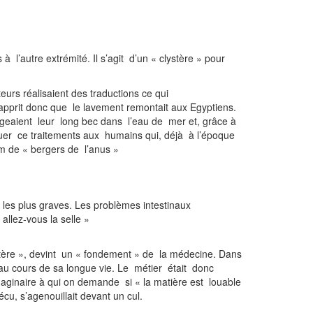
’autre extrémité. Il s’agit d’un « clystère » pour
urs réalisaient des traductions ce qui
 apprit donc que le lavement remontait aux Egyptiens.
ngeaient leur long bec dans l’eau de mer et, grâce à
pliquer ce traitements aux humains qui, déjà à l’époque
nom de « bergers de l’anus »
des tubes de roseau comme canules
les plus graves. Les problèmes intestinaux
allez-vous la selle »
ystère », devint un « fondement » de la médecine. Dans
au cours de sa longue vie. Le métier était donc
ginaire à qui on demande si « la matière est louable
écu, s’agenouillait devant un cul.