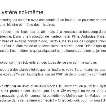
 clystère soi-même
eringues en étain avec une canule à un bout et un poussoir en bois à l
 a une histoire et même des histoires.
édecin , ne lisait pas le latin mais, à la renaissance beaucoup d’aute
 médecine. Dans une traduction de l’auteur latin Pline, Ambroise Paré
ture et avaient constaté que, parfois, les ibis ou les cigognes, plo
: le résultat était rapide et spectaculaire. Ils eurent donc l’idée d’ap
pation. Les médecins qui pratiquaient ce traitement portaient le joli 
sant des vessies de porcs comme récipients et 
ours à des plantes telles que la badiane, voire l’arum dans les cas 
llez-vous ?» est incomplète car au XVII° siècle on disait : « comment 
effet car au XVII° et au XVIII siècles le lavement, ou plutôt le « cl
n subir pratiquement un par jour. Louis XIV en reçut au moins 2000 
ins mauvais gout. On connait la comédie de Molière sur le Malade Ima
alisé dans ce traitement on écrivit « Ci git celui qui, pour un quart d’