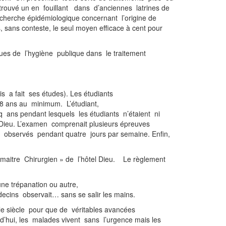
rouvé un en fouillant dans d’anciennes latrines de
recherche épidémiologique concernant l’origine de
s, sans conteste, le seul moyen efficace à cent pour
tiques de l’hygiène publique dans le traitement
s a fait ses études). Les étudiants
18 ans au minimum. L’étudiant,
q ans pendant lesquels les étudiants n’étaient ni
l Dieu. L’examen comprenait plusieurs épreuves
t observés pendant quatre jours par semaine. Enfin,
 maitre Chirurgien » de l’hôtel Dieu. Le règlement
la présence d’une autre femme.
ne trépanation ou autre,
decins observait… sans se salir les mains.
e siècle pour que de véritables avancées
hui, les malades vivent sans l’urgence mais les