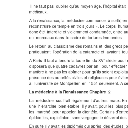
Il ne faut pas oublier qu’au moyen âge, l’hôpital était
médic
A la renaissance, la médecine commence à sortir, en f
reconstruire ce temple en trois jours ». Le corps hum
donc été interdite et violemment condamnée, entre au
en morceaux dans le cad
Le retour au classicisme des romains et des grecs pe
pratiquaient l’opération de la cataracte et avaient to
A Paris il faut attendre la toute fin du XV° siècle pou
disposera que quatre cadavres par an pour effectuer 
manière à ne pas les abîmer pour qu’ils soient exploit
présence des autorités civiles et religieuses pour év
à l’université de Montpellier en 1551 seulement. A cet
La médecine à la Renaissance Chapitre 2
La médecine souffrait également d’autres maux. En e
une hiérarchie bien établie. Il y avait, pour les plus 
les marché pour appeler la clientèle. Certains d’entre
épidémies, exploitaient sans
En suite il y avait les diplômés qui après des étude