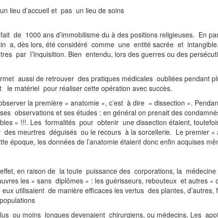
 un lieu d’accueil et pas un lieu de soins
aux.
ait de 1000 ans d’immobilisme du à des positions religieuses. En parl
ain a, dès lors, été considéré comme une entité sacrée et intangible
tres par l’Inquisition. Bien entendu, lors des guerres ou des persé
re de tortures immondes
rmet aussi de retrouver des pratiques médicales oubliées pendant plus
ut le matériel pour réaliser cette opération avec succès.
r observer la première « anatomie », c’est à dire « dissection ». Pendan
ses observations et ses études : en général on prenait des condamné
ables » !!!. Les formalités pour obtenir une dissection étaient, toutef
iter des meurtres déguisés ou le recours à la sorcellerie. Le premier 
te époque, les données de l’anatomie étaient donc enfin acquises même s
ffet, en raison de la toute puissance des corporations, la médecine
pauvres les « sans diplômes » : les guérisseurs, rebouteux et autres « c
 eux utilisaient de manière efficaces les vertus des plantes, d’autres
 vergogne le désarroi des populations
s plus ou moins longues devenaient chirurgiens, ou médecins. Les apo