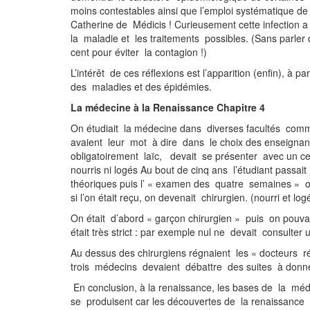
moins contestables ainsi que l’emploi systématique 
Catherine de Médicis ! Curieusement cette infection a
la maladie et les traitements possibles. (Sans parler d
cent pour éviter la contagion !)
L’intérêt de ces réflexions est l’apparition (enfin), à
des maladies et des épidémies.
La médecine à la Renaissance Chapitre 4
On étudiait la médecine dans diverses facultés comme 
avaient leur mot à dire dans le choix des enseignant
obligatoirement laïc, devait se présenter avec un ce
nourris ni logés Au bout de cinq ans l’étudiant pass
théoriques puis l’ « examen des quatre semaines » o
si l’on était reçu, on devenait chirurgien. (nourri et 
On était d’abord « garçon chirurgien » puis on pouva
était très strict : par exemple
Au dessus des chirurgiens régnaient les « docteurs r
trois médecins devaient débattre des suites à donner 
En conclusion, à la renaissance, les bases de la mé
se produisent car les découvertes de la renaissanc