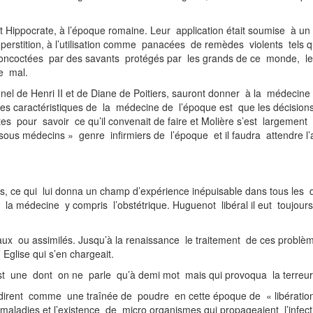
vec les « épiciers ».
 Hippocrate, à l’époque romaine. Leur application était soumise à u
uperstition, à l’utilisation comme panacées de remèdes violents tels q
oncoctées par des savants protégés par les grands de ce monde, les «
nnelle, étaient un moindre mal.
de Henri II et de Diane de Poitiers, sauront donner à la médecine 
s caractéristiques de la médecine de l’époque est que les décisions
 pour savoir ce qu’il convenait de faire et Molière s’est largement 
 « sous médecins » genre infirmiers de l’époque et il faudra attendre 
s, ce qui lui donna un champ d’expérience inépuisable dans tous les
la médecine y compris l’obstétrique. Huguenot libéral il eut toujours 
u qui guérissait
ux ou assimilés. Jusqu’à la renaissance le traitement de ces problèmes
était l’ Eglise qui s’en chargeait.
est une dont on ne parle qu’à demi mot mais qui provoqua la terreur 
irent comme une traînée de poudre en cette époque de « libération 
aladies et l’existence de micro organismes qui propageaient l’infect