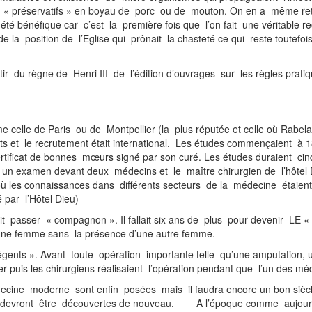
de « préservatifs » en boyau de porc ou de mouton. On en a même ret
 été bénéfique car c’est la première fois que l’on fait une véritable 
e la position de l’Eglise qui prônait la chasteté ce qui reste toutefoi
 partir du règne de Henri III de l’édition d’ouvrages sur les règles pra
celle de Paris ou de Montpellier (la plus réputée et celle où Rabelai
s et le recrutement était international. Les études commençaient à 
rtificat de bonnes mœurs signé par son curé. Les études duraient cin
ait un examen devant deux médecins et le maître chirurgien de l’hôte
ù les connaissances dans différents secteurs de la médecine étaien
logé par l’Hôtel Dieu)
it passer « compagnon ». Il fallait six ans de plus pour devenir LE «
 nul ne devait consulter une femme sans 
égents ». Avant toute opération importante telle qu’une amputation, u
puis les chirurgiens réalisaient l’opération pendant que l’un des mé
decine moderne sont enfin posées mais il faudra encore un bon siècl
e devront être découvertes de nouveau. A l’époque comme aujourd’