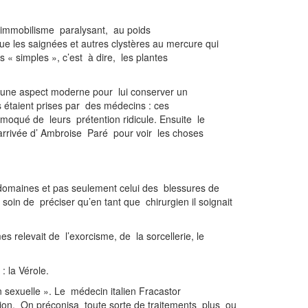
n immobilisme paralysant, au poids
ue les saignées et autres clystères au mercure qui
 simples », c’est à dire, les plantes
une aspect moderne pour lui conserver un
 étaient prises par des médecins : ces
moqué de leurs prétention ridicule. Ensuite le
l’arrivée d’ Ambroise Paré pour voir les choses
 domaines et pas seulement celui des blessures de
soin de préciser qu’en tant que chirurgien il soignait
 relevait de l’exorcisme, de la sorcellerie, le
: la Vérole.
sexuelle ». Le médecin italien Fracastor
ion. On préconisa toute sorte de traitements plus ou